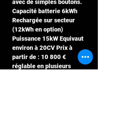
avec de simples boutons.
Capacité batterie 6kWh
Rechargée sur secteur
(12kWh en option)
Puissance 15kW Equivaut
environ à 20CV Prix à
partir de : 10 800 €
réglable en plusieurs
mensualités, voir
conditions dans notre
concession. Livraison
partout en France, prise
en main, paiement
mensualisé du véhicule,
carte grise et assurance,