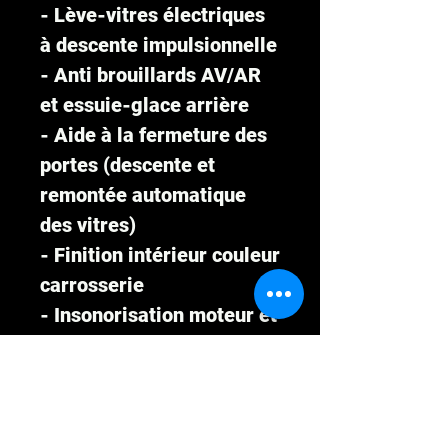
- Lève-vitres électriques
à descente impulsionnelle
- Anti brouillards AV/AR
et essuie-glace arrière
- Aide à la fermeture des
portes (descente et
remontée automatique
des vitres)
- Finition intérieur couleur
carrosserie
- Insonorisation moteur et
moquettes insonorisées
- Radar de recul
- Jantes aluminium 15"
- Prise 12V et éclairage