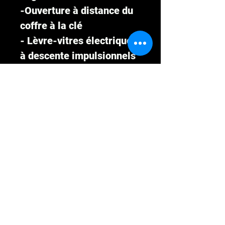
-Ouverture à distance du
coffre à la clé
- Lèvre-vitres électriques
à descente impulsionnels
- Aide à la fermeture des
portes (descente et
remontée automatique
des vitres
- Insonorisation moteur et
moquettes insonorisées
- Dégivrage arrière
- Prise 12V et éclairage
de coffre
1 ans et 6 mois de