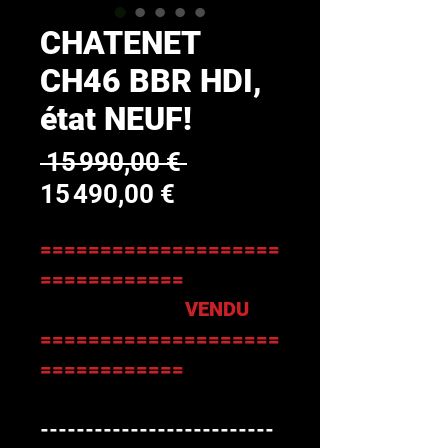
CHATENET
CH46 BBR HDI,
état NEUF!
Prix
 15 990,00 € 
Prix
original
15 490,00 €
promotionnel
====================
============
VENDU
====================
============
--------------------------