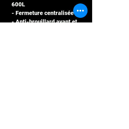
600L
- Fermeture centralisée
- Anti-brouillard avant et
arrière
- Feux de jour à LED
Prix: 123 490€* réglable
en plusieurs mensualités
à partir de 188€/mois¹ !
====================
============
Livraison partout en
France, prise en main,
paiement mensualisé du
véhicule, carte grise et