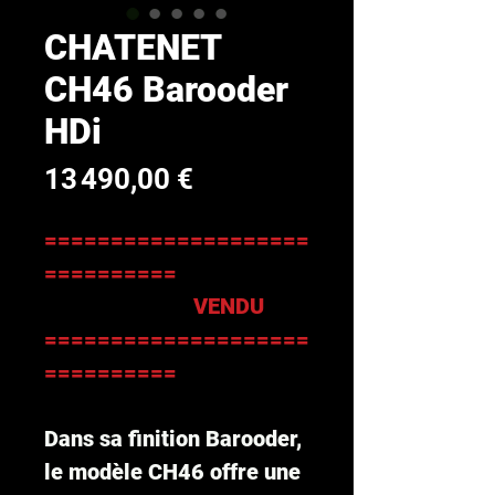
CHATENET
CH46 Barooder
HDi
Prix
13 490,00 €
====================
==========
VENDU
====================
==========
Dans sa finition Barooder,
le modèle CH46 offre une