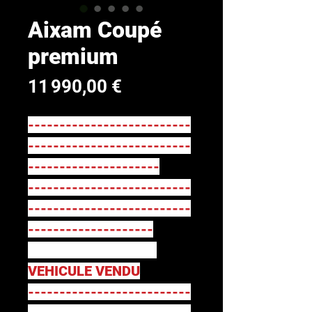
Aixam Coupé
premium
Prix
11 990,00 €
--------------------------
--------------------------
---------------------
--------------------------
--------------------------
--------------------
VEHICULE VENDU
--------------------------