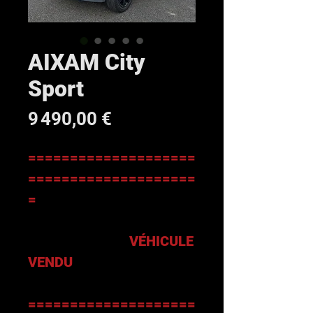
AIXAM City
Sport
Prix
9 490,00 €
====================
====================
=
VÉHICULE
VENDU
====================